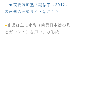
★実践装画塾２期修了（2012）
装画塾の公式サイトはこちら
●
作品は主に水彩（簡易日本絵の具
とガッシュ）を用い、
水彩紙
（アルシュやハーネミューレ、ワト
ソン紙など）に描いています。
​水彩
独特の滲みや発色の美しさ、紙の質
感がもたらす暖かみのある
タッチを
得意としております。
●
現在は茨城県取手市に住み、主に
作品発表は関東近辺に
なりますが、仕事の印刷物などでど
こかでお目にかかっている
かもしれません。どうぞよろしくお